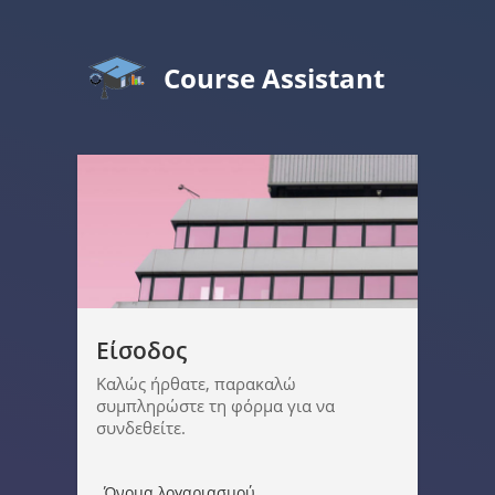
Course Assistant
Είσοδος
Καλώς ήρθατε, παρακαλώ
συμπληρώστε τη φόρμα για να
συνδεθείτε.
Όνομα λογαριασμού